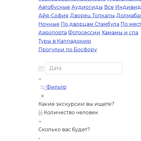
Автобусные
Аудиогиды
Все
Индивид
Айя-София
Дворец Топкапы
Долмаба
Ночные
По дворцам Стамбула
По мес
Аэропорта
Фотосессии
Хамамы и спа
Туры в Каппадокию
Прогулки по Босфору
Фильтр
Какие экскурсии вы ищете?
Количество человек
Сколько вас будет?