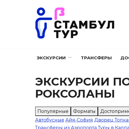
Перейти
к
содержанию
ЭКСКУРСИИ
ТРАНСФЕРЫ
ДО
ЭКСКУРСИИ П
РОКСОЛАНЫ
Популярные
Форматы
Достоприм
Автобусные
Айя-София
Дворец Топк
Трансферы из Аэропорта
Туры в Кап