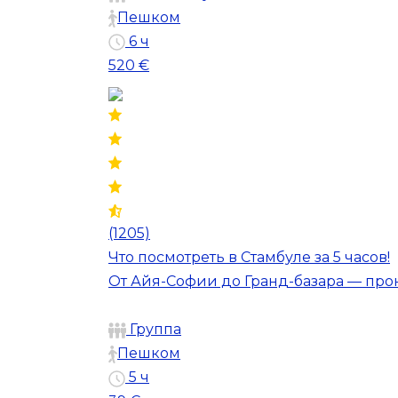
Пешком
6 ч
520 €
(1205)
Что посмотреть в Стамбуле за 5 часов!
От Айя-Софии до Гранд-базара — про
Группа
Пешком
5 ч