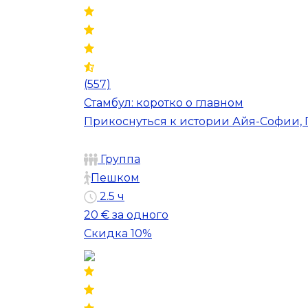
(557)
Стамбул: коротко о главном
Прикоснуться к истории Айя-Софии, 
Группа
Пешком
2.5 ч
20 €
за одного
Скидка 10%