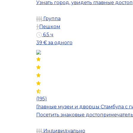
Узнать город, увидеть главные досто
Группа
Пешком
6.5 ч
39 €
за одного
(195)
Главные музеи и дворцы Стамбула с 
Посетить знаковые достопримечательн
Индивидуально