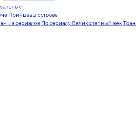
уальные
хче
Принцевы острова
там из сериалов
По сериалу Великолепный век
Тран