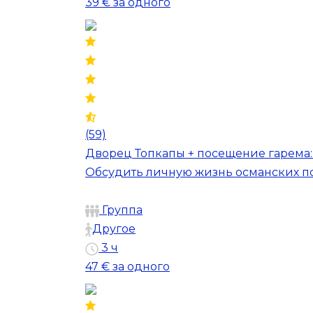
39 €
за одного
(59)
Дворец Топкапы + посещение гарема
Обсудить личную жизнь османских п
Группа
Другое
3 ч
47 €
за одного